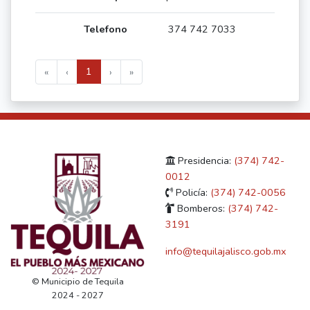
374 742 7033
1
«
‹
›
»
Presidencia:
(374) 742-
0012
Policía:
(374) 742-0056
Bomberos:
(374) 742-
3191
info@tequilajalisco.gob.mx
© Municipio de Tequila
2024 - 2027